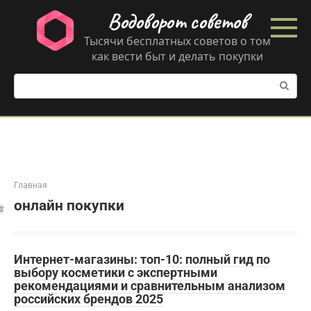
Перейти
Водоворот советов
к
контенту
Тысячи бесплатных советов о том
как вести быт и делать покупки
Поиск:
Главная
онлайн покупки
Интернет-магазины: топ-10: полный гид по
выбору косметики с экспертными
рекомендациями и сравнительным анализом
российских брендов 2025