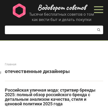
Перейти
Водоворот советов
к
контенту
Тысячи бесплатных советов о том
как вести быт и делать покупки
Поиск:
Главная
отечественные дизайнеры
Российская уличная мода: стритвир бренды
2025: полный обзор российского бренда с
детальным анализом качества, стиля и
ценовой политики 2025 года