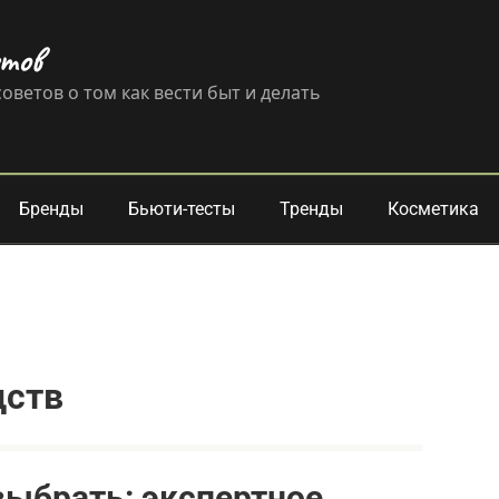
етов
оветов о том как вести быт и делать
Бренды
Бьюти-тесты
Тренды
Косметика
дств
выбрать: экспертное