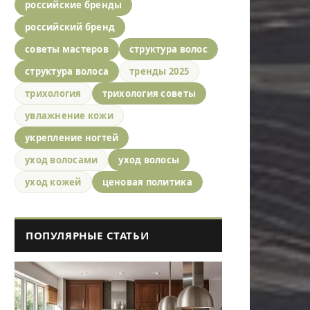
российские бренды
российский бренд
советы мастеров
структура волос
структура волоса
тренды 2025
трихология
трихология советы
увлажнение кожи
укрепление ногтей
уход волосами
уход волосы
уход кожей
ценовая политика
ПОПУЛЯРНЫЕ СТАТЬИ