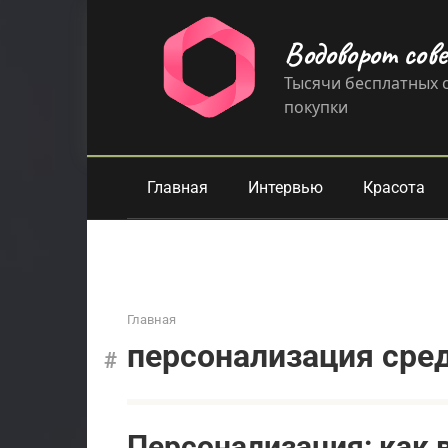
Перейти
к
Водоворот сов
контенту
Тысячи бесплатных с
покупки
Главная
Интервью
Красота
Главная
персонализация сре
Персонализация: как 