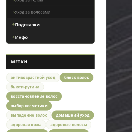
Уход за волосами
Подсказки
Инфо
МЕТКИ
антивозрастной уход
блеск волос
бьюти-рутина
восстановление волос
выбор косметики
выпадение волос
домашний уход
здоровая кожа
здоровые волосы