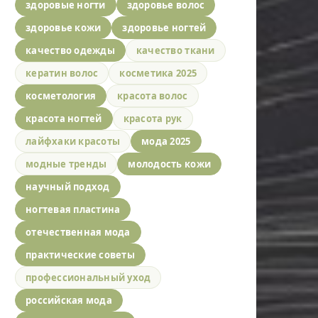
здоровые ногти
здоровье волос
здоровье кожи
здоровье ногтей
качество одежды
качество ткани
кератин волос
косметика 2025
косметология
красота волос
красота ногтей
красота рук
лайфхаки красоты
мода 2025
модные тренды
молодость кожи
научный подход
ногтевая пластина
отечественная мода
практические советы
профессиональный уход
российская мода