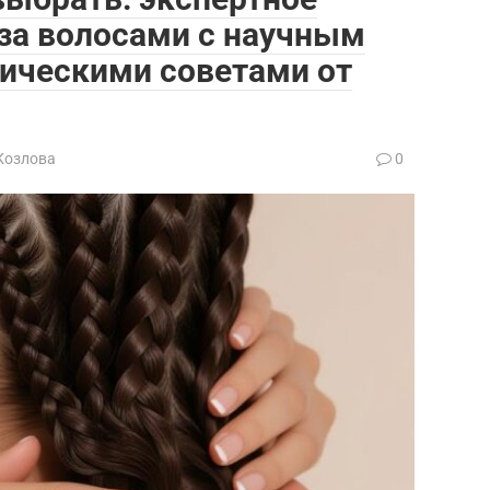
 за волосами с научным
тическими советами от
Козлова
0