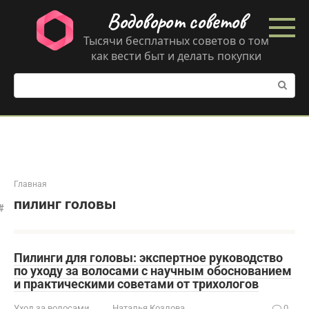
Перейти
Водоворот советов
к
контенту
Тысячи бесплатных советов о том
как вести быт и делать покупки
Поиск:
Главная
пилинг головы
Пилинги для головы: экспертное руководство
по уходу за волосами с научным обоснованием
и практическими советами от трихологов
Уход за волосами
Наталья Козлова
0