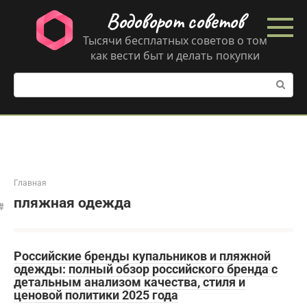
Перейти
Водоворот советов
к
контенту
Тысячи бесплатных советов о том
как вести быт и делать покупки
Поиск:
Главная
пляжная одежда
Российские бренды купальников и пляжной
одежды: полный обзор российского бренда с
детальным анализом качества, стиля и
ценовой политики 2025 года