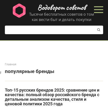
Перейти
Водоворот советов
к
контенту
Тысячи бесплатных советов о том
как вести быт и делать покупки
Поиск:
Главная
популярные бренды
Топ-15 русских брендов 2025: сравнение цен и
качества: полный обзор российского бренда с
детальным анализом качества, стиля и
ценовой политики 2025 года