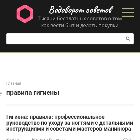
Перейти
Водоворот советов
к
контенту
Тысячи бесплатных советов о том
как вести быт и делать покупки
Поиск:
Главная
правила гигиены
Гигиена: правила: профессиональное
руководство по уходу за ногтями с детальными
инструкциями и советами мастеров маникюра
Красота
Наталья Козлова
0