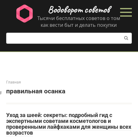
Перейти
Водоворот советов
к
контенту
Тысячи бесплатных советов о том
как вести быт и делать покупки
Поиск:
Главная
правильная осанка
Уход за шеей: секреты: подробный гид с
экспертными советами косметологов и
проверенными лайфхаками для женщины всех
возрастов