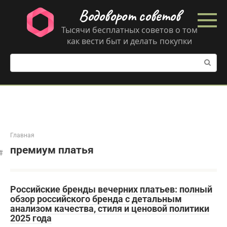
Перейти
Водоворот советов
к
контенту
Тысячи бесплатных советов о том
как вести быт и делать покупки
Поиск:
Главная
премиум платья
Российские бренды вечерних платьев: полный
обзор российского бренда с детальным
анализом качества, стиля и ценовой политики
2025 года