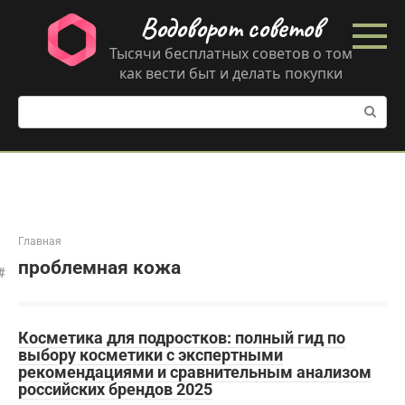
Перейти
Водоворот советов
к
контенту
Тысячи бесплатных советов о том
как вести быт и делать покупки
Поиск:
Главная
проблемная кожа
Косметика для подростков: полный гид по
выбору косметики с экспертными
рекомендациями и сравнительным анализом
российских брендов 2025