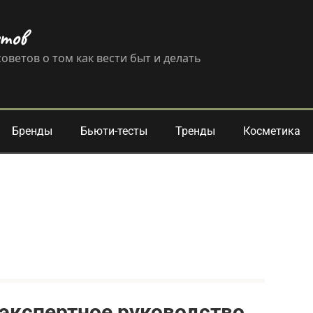
етов
оветов о том как вести быт и делать
Бренды
Бьюти-тесты
Тренды
Косметика
: экспертное руководство