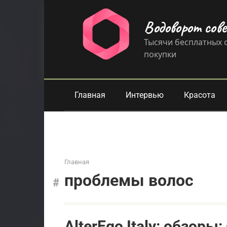
Перейти
к
Водоворот сов
контенту
Тысячи бесплатных с
покупки
Главная
Интервью
Красота
Главная
проблемы волос
AlterEgo Italy: обзоры