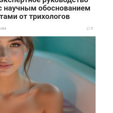
 с научным обоснованием
тами от трихологов
лова
0