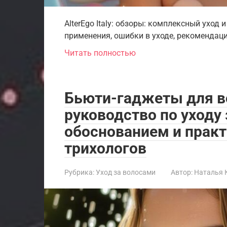
AlterEgo Italy: обзоры: комплексный уход
применения, ошибки в уходе, рекомендаци
Читать полностью
Бьюти-гаджеты для в
руководство по уходу
обоснованием и прак
трихологов
Рубрика:
Уход за волосами
Автор:
Наталья 