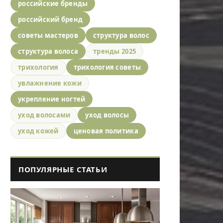
российские бренды
российский бренд
советы мастеров
структура волос
структура волоса
тренды 2025
трихология
трихология советы
увлажнение кожи
укрепление ногтей
уход волосами
уход волосы
уход кожей
ценовая политика
ПОПУЛЯРНЫЕ СТАТЬИ