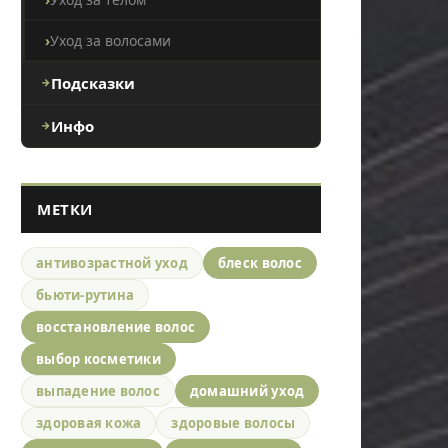
Уход за волосами
Подсказки
Инфо
МЕТКИ
антивозрастной уход
блеск волос
бьюти-рутина
восстановление волос
выбор косметики
выпадение волос
домашний уход
здоровая кожа
здоровые волосы