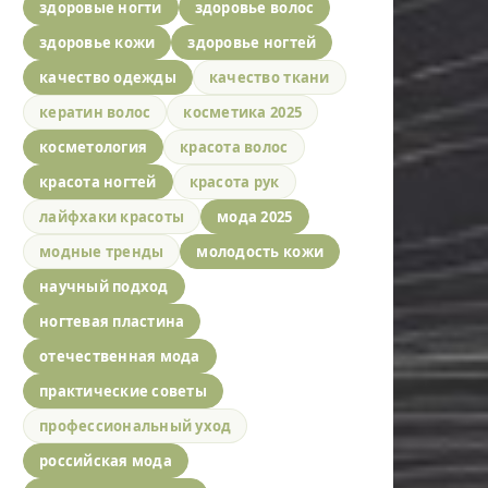
здоровые ногти
здоровье волос
здоровье кожи
здоровье ногтей
качество одежды
качество ткани
кератин волос
косметика 2025
косметология
красота волос
красота ногтей
красота рук
лайфхаки красоты
мода 2025
модные тренды
молодость кожи
научный подход
ногтевая пластина
отечественная мода
практические советы
профессиональный уход
российская мода