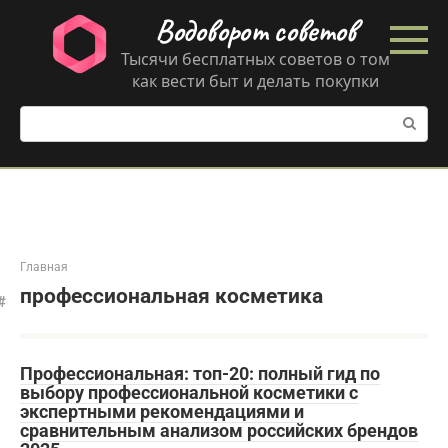
Перейти
Водоворот советов
к
контенту
Тысячи бесплатных советов о том
как вести быт и делать покупки
Поиск:
Главная
профессиональная косметика
Профессиональная: топ-20: полный гид по
выбору профессиональной косметики с
экспертными рекомендациями и
сравнительным анализом российских брендов