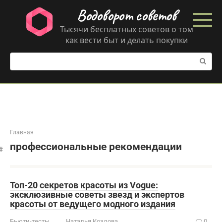
Перейти
Водоворот советов
к
контенту
Тысячи бесплатных советов о том
как вести быт и делать покупки
Поиск:
Главная
профессиональные рекомендации
Топ-20 секретов красоты из Vogue:
эксклюзивные советы звезд и экспертов
красоты от ведущего модного издания
Бьюти-тесты
Наталья Козлова
0