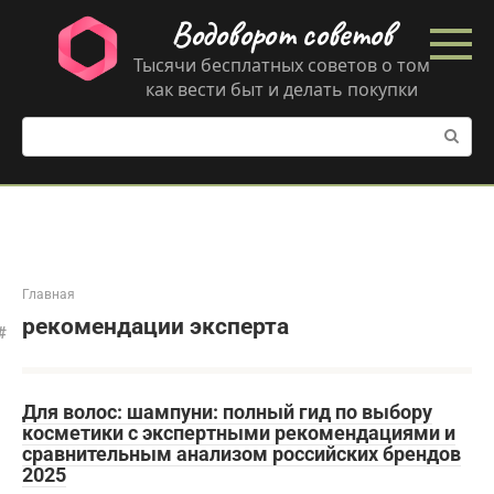
Перейти
Водоворот советов
к
контенту
Тысячи бесплатных советов о том
как вести быт и делать покупки
Поиск:
Главная
рекомендации эксперта
Для волос: шампуни: полный гид по выбору
косметики с экспертными рекомендациями и
сравнительным анализом российских брендов
2025