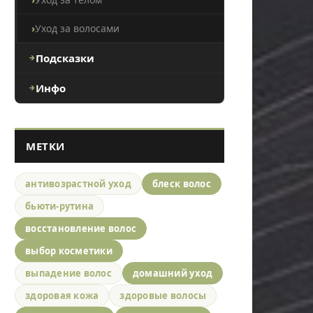
Уход за волосами
Подсказки
Инфо
МЕТКИ
антивозрастной уход
блеск волос
бьюти-рутина
восстановление волос
выбор косметики
выпадение волос
домашний уход
здоровая кожа
здоровые волосы