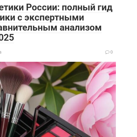
етики России: полный гид
тики с экспертными
авнительным анализом
025
а
0