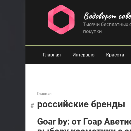
Перейти
к
Водоворот сов
контенту
Тысячи бесплатных с
покупки
Главная
Интервью
Красота
Главная
российские бренды
Goar by: от Гоар Авет