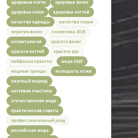
здоровые ногти
здоровье волос
здоровье кожи
здоровье ногтей
качество одежды
качество ткани
кератин волос
косметика 2025
косметология
красота волос
красота ногтей
красота рук
лайфхаки красоты
мода 2025
модные тренды
молодость кожи
научный подход
ногтевая пластина
отечественная мода
практические советы
профессиональный уход
российская мода