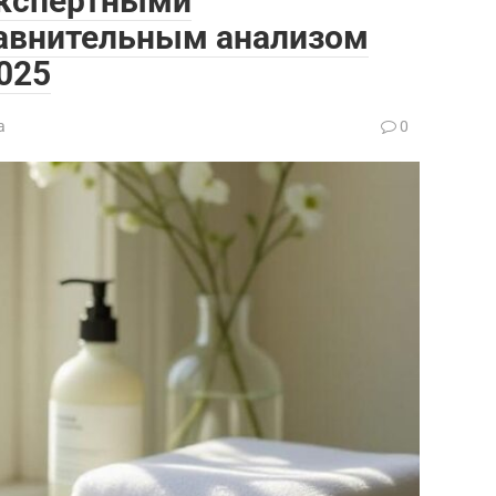
экспертными
авнительным анализом
025
а
0