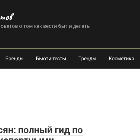
етов
оветов о том как вести быт и делать
Бренды
Бьюти-тесты
Тренды
Косметика
исян: полный гид по