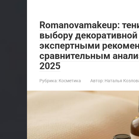
Romanovamakeup: тени
выбору декоративной
экспертными рекоме
сравнительным анали
2025
Рубрика:
Косметика
Автор:
Наталья Козлов