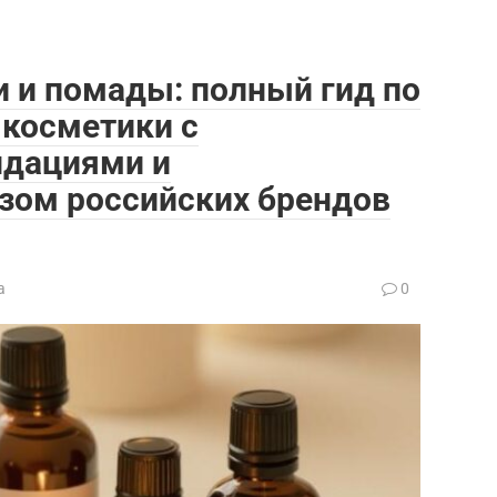
 и помады: полный гид по
 косметики с
ндациями и
зом российских брендов
а
0