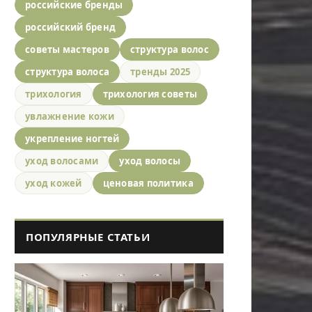
российские бренды
российский бренд
советы мастеров
структура волос
структура волоса
тренды 2025
трихология
трихология советы
увлажнение кожи
укрепление ногтей
уход волосами
уход волосы
уход кожей
ценовая политика
ПОПУЛЯРНЫЕ СТАТЬИ