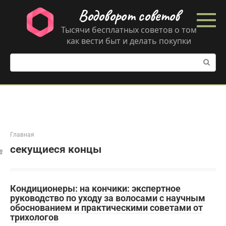
Перейти
Водоворот советов
к
контенту
Тысячи бесплатных советов о том
как вести быт и делать покупки
Поиск:
Главная
секущиеся концы
Кондиционеры: на кончики: экспертное
руководство по уходу за волосами с научным
обоснованием и практическими советами от
трихологов