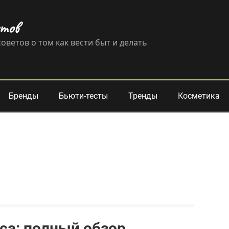
етов
оветов о том как вести быт и делать
Бренды
Бьюти-тесты
Тренды
Косметика
иса: полный обзор