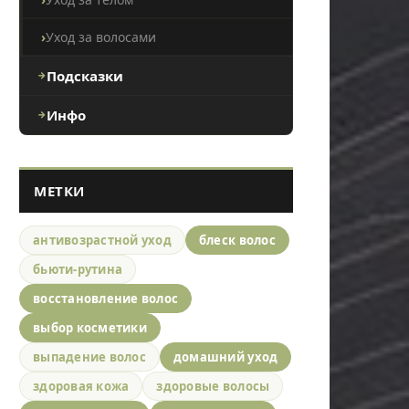
Уход за волосами
Подсказки
Инфо
МЕТКИ
антивозрастной уход
блеск волос
бьюти-рутина
восстановление волос
выбор косметики
выпадение волос
домашний уход
здоровая кожа
здоровые волосы