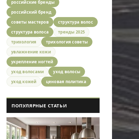
российские бренды
российский бренд
советы мастеров
структура волос
структура волоса
тренды 2025
трихология
трихология советы
увлажнение кожи
укрепление ногтей
уход волосами
уход волосы
уход кожей
ценовая политика
ПОПУЛЯРНЫЕ СТАТЬИ