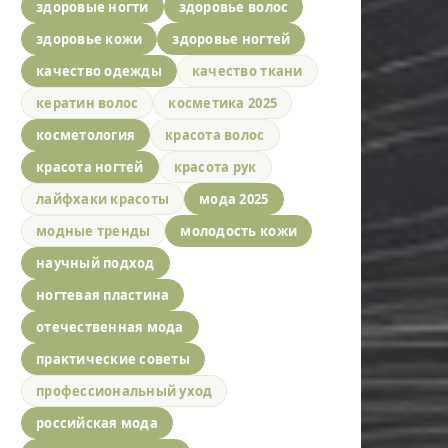
здоровые ногти
здоровье волос
здоровье кожи
здоровье ногтей
качество одежды
качество ткани
кератин волос
косметика 2025
косметология
красота волос
красота ногтей
красота рук
лайфхаки красоты
мода 2025
модные тренды
молодость кожи
научный подход
ногтевая пластина
отечественная мода
практические советы
профессиональный уход
российская мода