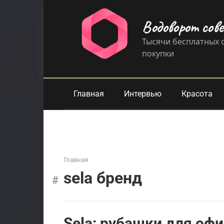
Перейти
к
Водоворот сов
контенту
Тысячи бесплатных с
покупки
Главная
Интервью
Красота
Главная
sela бренд
Sela: рубашки для оф