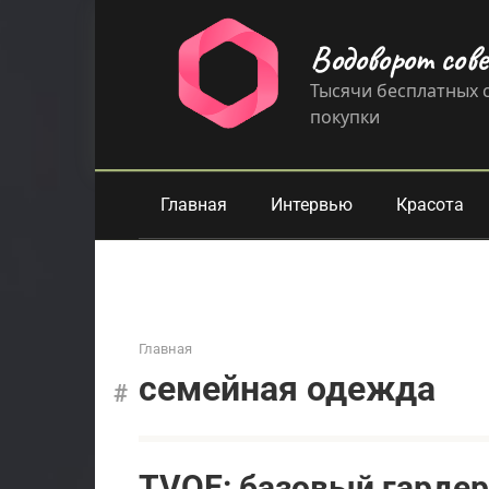
Перейти
к
Водоворот сов
контенту
Тысячи бесплатных с
покупки
Главная
Интервью
Красота
Главная
семейная одежда
TVOE: базовый гарде