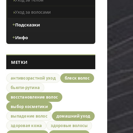
Уход за волосами
Подсказки
Инфо
МЕТКИ
антивозрастной уход
блеск волос
бьюти-рутина
восстановление волос
выбор косметики
выпадение волос
домашний уход
здоровая кожа
здоровые волосы