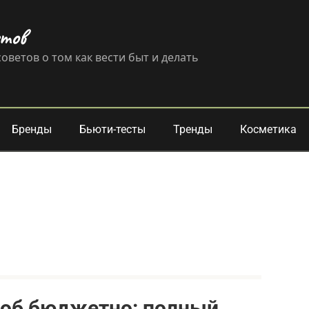
етов
оветов о том как вести быт и делать
Бренды
Бьюти-тесты
Тренды
Косметика
роб бюджетно: полный