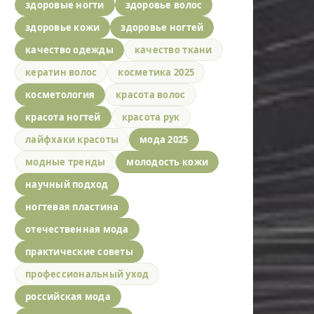
здоровые ногти
здоровье волос
здоровье кожи
здоровье ногтей
качество одежды
качество ткани
кератин волос
косметика 2025
косметология
красота волос
красота ногтей
красота рук
лайфхаки красоты
мода 2025
модные тренды
молодость кожи
научный подход
ногтевая пластина
отечественная мода
практические советы
профессиональный уход
российская мода