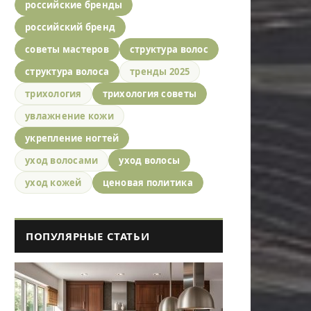
российские бренды
российский бренд
советы мастеров
структура волос
структура волоса
тренды 2025
трихология
трихология советы
увлажнение кожи
укрепление ногтей
уход волосами
уход волосы
уход кожей
ценовая политика
ПОПУЛЯРНЫЕ СТАТЬИ