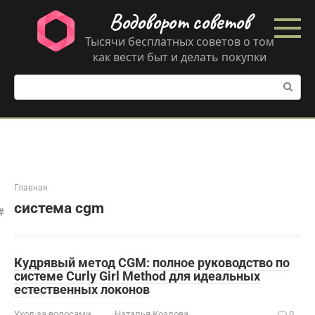
Перейти
Водоворот советов
к
контенту
Тысячи бесплатных советов о том
как вести быт и делать покупки
Поиск:
Главная
система cgm
Кудрявый метод CGM: полное руководство по
системе Curly Girl Method для идеальных
естественных локонов
Уход за волосами
Наталья Козлова
0