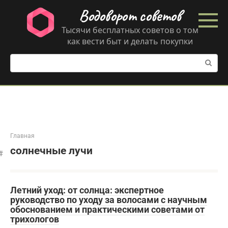
Перейти
Водоворот советов
к
контенту
Тысячи бесплатных советов о том
как вести быт и делать покупки
Поиск:
Главная
солнечные лучи
Летний уход: от солнца: экспертное
руководство по уходу за волосами с научным
обоснованием и практическими советами от
трихологов