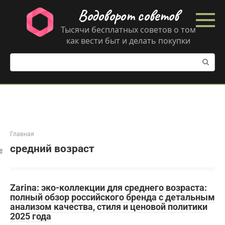
Перейти
Водоворот советов
к
контенту
Тысячи бесплатных советов о том
как вести быт и делать покупки
Поиск:
Главная
средний возраст
Zarina: эко-коллекции для среднего возраста:
полный обзор российского бренда с детальным
анализом качества, стиля и ценовой политики
2025 года