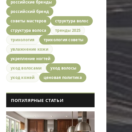
российские бренды
российский бренд
советы мастеров
структура волос
структура волоса
тренды 2025
трихология
трихология советы
увлажнение кожи
укрепление ногтей
уход волосами
уход волосы
уход кожей
ценовая политика
ПОПУЛЯРНЫЕ СТАТЬИ