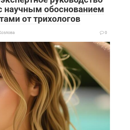
 с научным обоснованием
тами от трихологов
Козлова
0