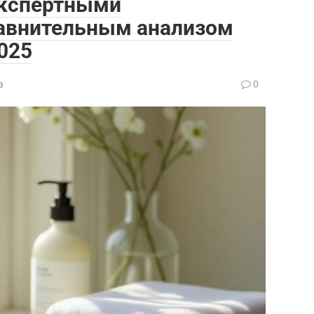
экспертными
авнительным анализом
025
а
0