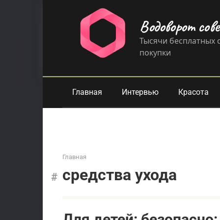
Перейти
к
Водоворот сов
контенту
Тысячи бесплатных с
покупки
Главная
Интервью
Красота
Главная
средства ухода
Для детей: безопасно