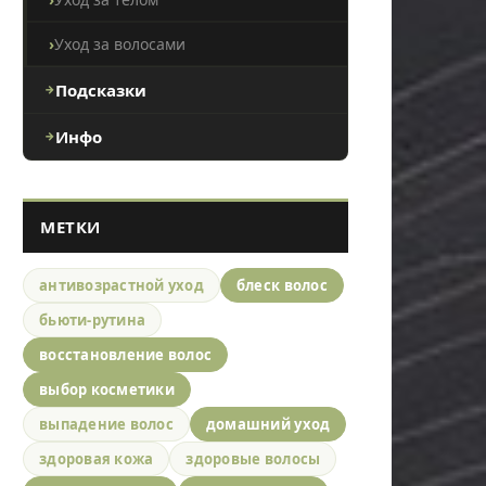
Уход за волосами
Подсказки
Инфо
МЕТКИ
антивозрастной уход
блеск волос
бьюти-рутина
восстановление волос
выбор косметики
выпадение волос
домашний уход
здоровая кожа
здоровые волосы