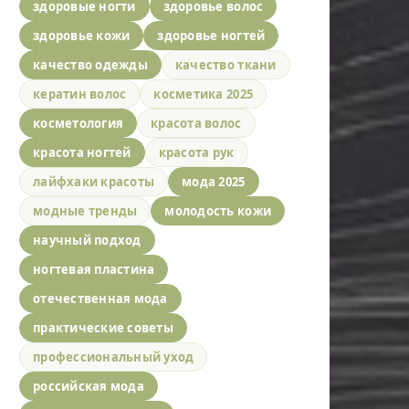
здоровые ногти
здоровье волос
здоровье кожи
здоровье ногтей
качество одежды
качество ткани
кератин волос
косметика 2025
косметология
красота волос
красота ногтей
красота рук
лайфхаки красоты
мода 2025
модные тренды
молодость кожи
научный подход
ногтевая пластина
отечественная мода
практические советы
профессиональный уход
российская мода