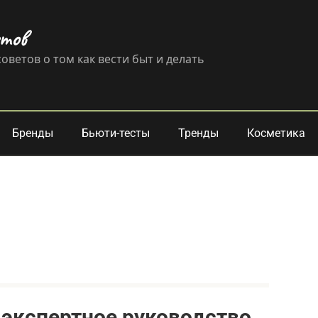
етов
оветов о том как вести быт и делать
Бренды
Бьюти-тесты
Тренды
Косметика
: экспертное руководство