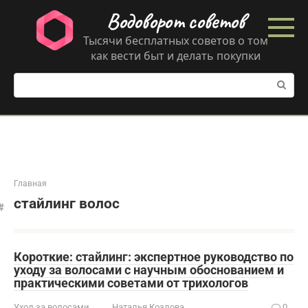
Перейти
Водоворот советов
к
контенту
Тысячи бесплатных советов о том
как вести быт и делать покупки
Поиск:
Главная
стайлинг волос
Короткие: стайлинг: экспертное руководство по
уходу за волосами с научным обоснованием и
практическими советами от трихологов
Уход за волосами
Наталья Козлова
0