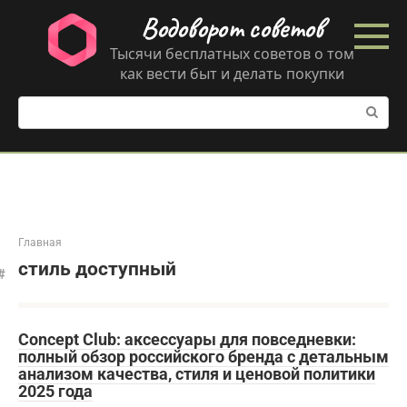
Перейти
Водоворот советов
к
контенту
Тысячи бесплатных советов о том
как вести быт и делать покупки
Поиск:
Главная
стиль доступный
Concept Club: аксессуары для повседневки:
полный обзор российского бренда с детальным
анализом качества, стиля и ценовой политики
2025 года