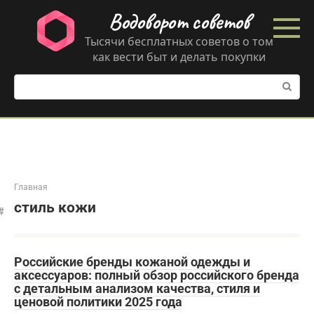
Перейти
Водоворот советов
к
контенту
Тысячи бесплатных советов о том
как вести быт и делать покупки
Поиск:
Главная
стиль кожи
Российские бренды кожаной одежды и
аксессуаров: полный обзор российского бренда
с детальным анализом качества, стиля и
ценовой политики 2025 года