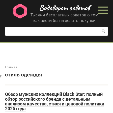
Перейти
Водоворот советов
к
контенту
Тысячи бесплатных советов о том
как вести быт и делать покупки
Поиск:
Главная
стиль одежды
Обзор мужских коллекций Black Star: полный
обзор российского бренда с детальным
анализом качества, стиля и ценовой политики
2025 года