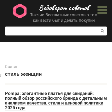
Перейти
Водоворот советов
к
контенту
Тысячи бесплатных советов о том
как вести быт и делать покупки
Поиск:
Главная
стиль женщин
Pompa: элегантные платья для свиданий:
полный обзор российского бренда с детальным
анализом качества, стиля и ценовой политики
2025 года