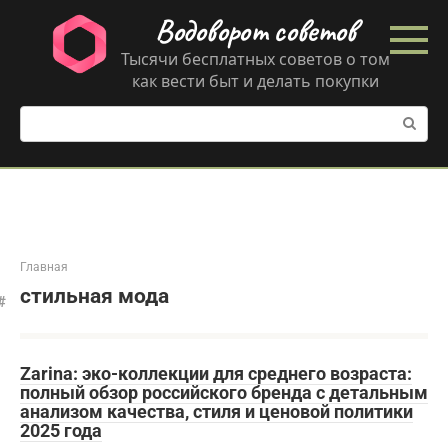
Перейти
Водоворот советов
к
контенту
Тысячи бесплатных советов о том
как вести быт и делать покупки
Поиск:
Главная
стильная мода
Zarina: эко-коллекции для среднего возраста:
полный обзор российского бренда с детальным
анализом качества, стиля и ценовой политики
2025 года