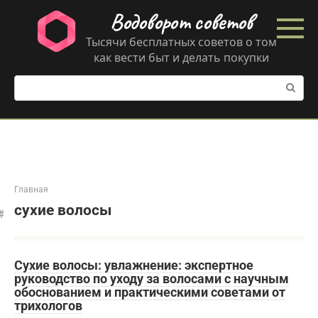
Перейти
Водоворот советов
к
контенту
Тысячи бесплатных советов о том
как вести быт и делать покупки
Поиск:
Главная
сухие волосы
Сухие волосы: увлажнение: экспертное
руководство по уходу за волосами с научным
обоснованием и практическими советами от
трихологов