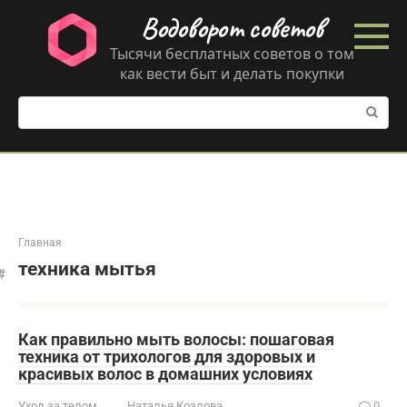
Перейти
Водоворот советов
к
контенту
Тысячи бесплатных советов о том
как вести быт и делать покупки
Поиск:
Главная
техника мытья
Как правильно мыть волосы: пошаговая
техника от трихологов для здоровых и
красивых волос в домашних условиях
Уход за телом
Наталья Козлова
0