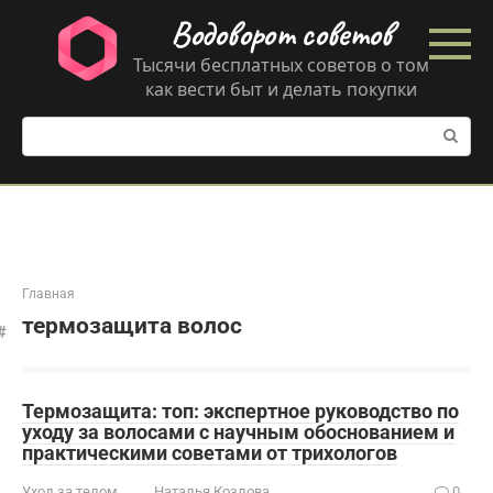
Перейти
Водоворот советов
к
контенту
Тысячи бесплатных советов о том
как вести быт и делать покупки
Поиск:
Главная
термозащита волос
Термозащита: топ: экспертное руководство по
уходу за волосами с научным обоснованием и
практическими советами от трихологов
Уход за телом
Наталья Козлова
0