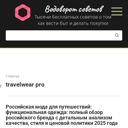
Перейти
Водоворот советов
к
контенту
Тысячи бесплатных советов о том
как вести быт и делать покупки
Поиск:
Главная
travelwear pro
Российская мода для путешествий:
функциональная одежда: полный обзор
российского бренда с детальным анализом
качества, стиля и ценовой политики 2025 года