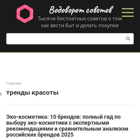
Перейти
Водоворот советов
к
контенту
Тысячи бесплатных советов о том
как вести быт и делать покупки
Поиск:
Главная
тренды красоты
Эко-косметика: 10 брендов: полный гид по
выбору эко-косметики с экспертными
рекомендациями и сравнительным анализом
российских брендов 2025