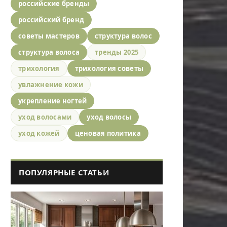
российские бренды
российский бренд
советы мастеров
структура волос
структура волоса
тренды 2025
трихология
трихология советы
увлажнение кожи
укрепление ногтей
уход волосами
уход волосы
уход кожей
ценовая политика
ПОПУЛЯРНЫЕ СТАТЬИ