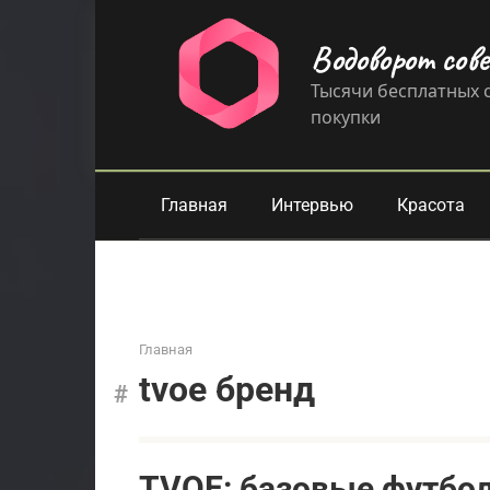
Перейти
к
Водоворот сов
контенту
Тысячи бесплатных с
покупки
Главная
Интервью
Красота
Главная
tvoe бренд
TVOE: базовые футбол