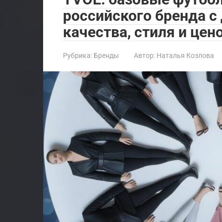
российского бренда 
качества, стиля и цен
Рубрика:
Бренды
Автор:
Наталья Козлова