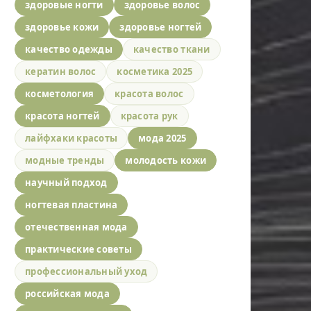
здоровые ногти
здоровье волос
здоровье кожи
здоровье ногтей
качество одежды
качество ткани
кератин волос
косметика 2025
косметология
красота волос
красота ногтей
красота рук
лайфхаки красоты
мода 2025
модные тренды
молодость кожи
научный подход
ногтевая пластина
отечественная мода
практические советы
профессиональный уход
российская мода