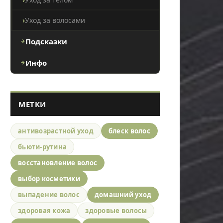
Уход за волосами
Подсказки
Инфо
МЕТКИ
антивозрастной уход
блеск волос
бьюти-рутина
восстановление волос
выбор косметики
выпадение волос
домашний уход
здоровая кожа
здоровые волосы