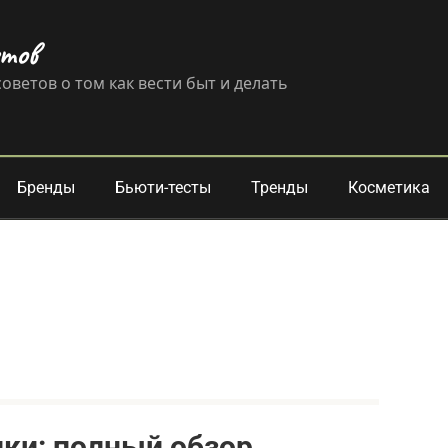
етов
оветов о том как вести быт и делать
Бренды
Бьюти-тесты
Тренды
Косметика
ки: полный обзор