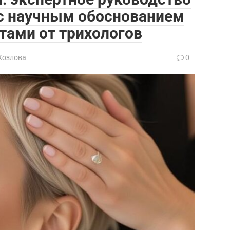
 с научным обоснованием
тами от трихологов
Козлова
0