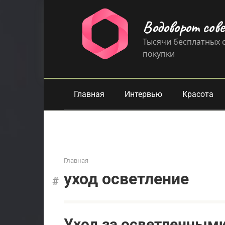
Перейти
к
Водоворот сов
контенту
Тысячи бесплатных с
покупки
Главная
Интервью
Красота
Главная
уход осветление
Уход за осветленными