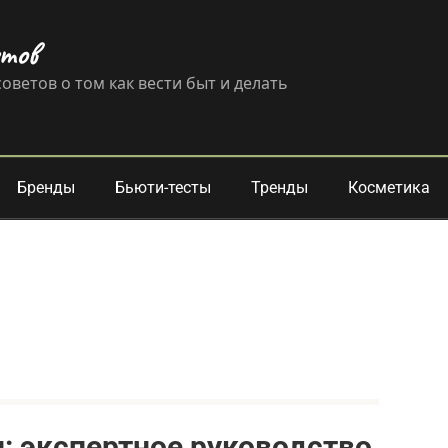
етов
оветов о том как вести быт и делать
Бренды
Бьюти-тесты
Тренды
Косметика
: экспертное руководство