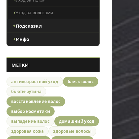
Уход за волосами
Подсказки
Инфо
МЕТКИ
антивозрастной уход
блеск волос
бьюти-рутина
восстановление волос
выбор косметики
выпадение волос
домашний уход
здоровая кожа
здоровые волосы