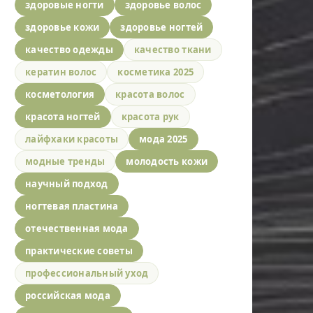
здоровые ногти
здоровье волос
здоровье кожи
здоровье ногтей
качество одежды
качество ткани
кератин волос
косметика 2025
косметология
красота волос
красота ногтей
красота рук
лайфхаки красоты
мода 2025
модные тренды
молодость кожи
научный подход
ногтевая пластина
отечественная мода
практические советы
профессиональный уход
российская мода