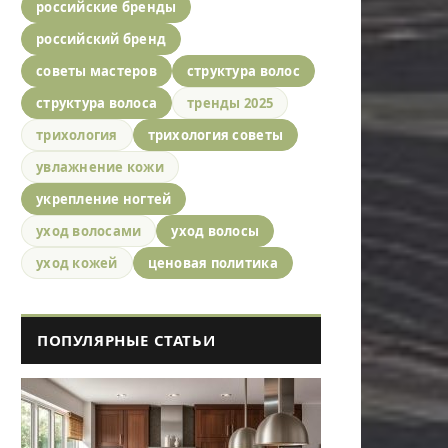
российские бренды
российский бренд
советы мастеров
структура волос
структура волоса
тренды 2025
трихология
трихология советы
увлажнение кожи
укрепление ногтей
уход волосами
уход волосы
уход кожей
ценовая политика
ПОПУЛЯРНЫЕ СТАТЬИ