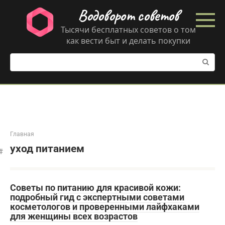
Перейти
Водоворот советов
к
контенту
Тысячи бесплатных советов о том
как вести быт и делать покупки
Поиск:
Главная
уход питанием
Советы по питанию для красивой кожи:
подробный гид с экспертными советами
косметологов и проверенными лайфхаками
для женщины всех возрастов