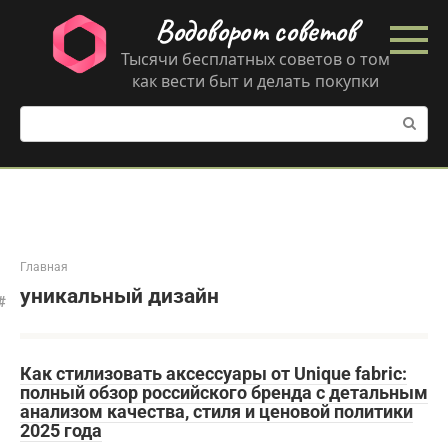
Перейти
Водоворот советов
к
контенту
Тысячи бесплатных советов о том
как вести быт и делать покупки
Поиск:
Главная
уникальный дизайн
Как стилизовать аксессуары от Unique fabric:
полный обзор российского бренда с детальным
анализом качества, стиля и ценовой политики
2025 года