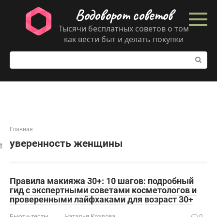
Перейти
Водоворот советов
к
контенту
Тысячи бесплатных советов о том
как вести быт и делать покупки
Поиск:
Главная
уверенность женщины
Правила макияжа 30+: 10 шагов: подробный
гид с экспертными советами косметологов и
проверенными лайфхаками для возраст 30+
Бьюти-тесты
Наталья Козлова
0