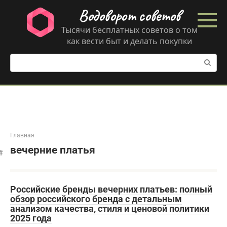
Перейти
Водоворот советов
к
контенту
Тысячи бесплатных советов о том
как вести быт и делать покупки
Поиск:
Главная
вечерние платья
Российские бренды вечерних платьев: полный
обзор российского бренда с детальным
анализом качества, стиля и ценовой политики
2025 года