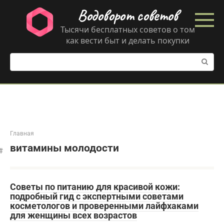
Перейти
Водоворот советов
к
контенту
Тысячи бесплатных советов о том
как вести быт и делать покупки
Поиск:
Главная
витамины молодости
Советы по питанию для красивой кожи:
подробный гид с экспертными советами
косметологов и проверенными лайфхаками
для женщины всех возрастов