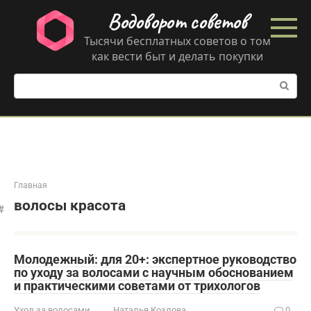
Перейти
Водоворот советов
к
контенту
Тысячи бесплатных советов о том
как вести быт и делать покупки
Поиск:
Главная
волосы красота
Молодежный: для 20+: экспертное руководство
по уходу за волосами с научным обоснованием
и практическими советами от трихологов
Уход за волосами
Наталья Козлова
0