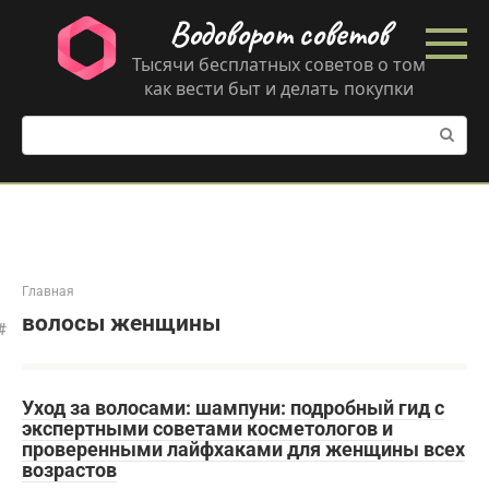
Перейти
Водоворот советов
к
контенту
Тысячи бесплатных советов о том
как вести быт и делать покупки
Поиск:
Главная
волосы женщины
Уход за волосами: шампуни: подробный гид с
экспертными советами косметологов и
проверенными лайфхаками для женщины всех
возрастов