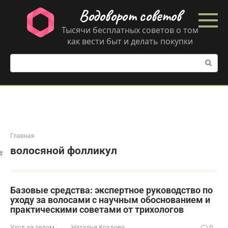
Перейти
Водоворот советов
к
контенту
Тысячи бесплатных советов о том
как вести быт и делать покупки
Поиск:
Главная
волосяной фолликул
Базовые средства: экспертное руководство по
уходу за волосами с научным обоснованием и
практическими советами от трихологов
Уход за телом
Наталья Козлова
0