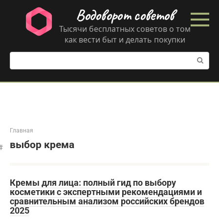
Перейти
Водоворот советов
к
контенту
Тысячи бесплатных советов о том
как вести быт и делать покупки
Поиск:
Главная
выбор крема
Кремы для лица: полный гид по выбору
косметики с экспертными рекомендациями и
сравнительным анализом российских брендов
2025