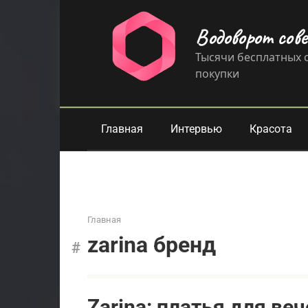
Перейти
к
Водоворот сов
контенту
Тысячи бесплатных с
покупки
Главная
Интервью
Красота
Главная
zarina бренд
Zarina: платья для ве