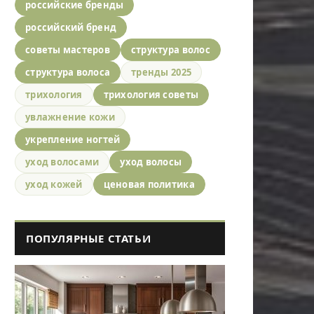
российские бренды
российский бренд
советы мастеров
структура волос
структура волоса
тренды 2025
трихология
трихология советы
увлажнение кожи
укрепление ногтей
уход волосами
уход волосы
уход кожей
ценовая политика
ПОПУЛЯРНЫЕ СТАТЬИ