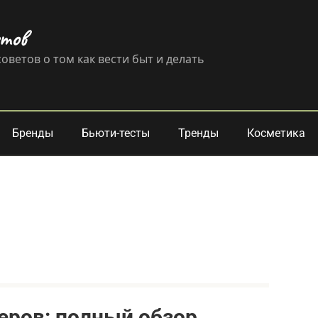
етов
оветов о том как вести быт и делать
Бренды
Бьюти-тесты
Тренды
Косметика
черов: полный обзор