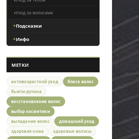
Уход за волосами
Подсказки
Инфо
МЕТКИ
антивозрастной уход
блеск волос
бьюти-рутина
восстановление волос
выбор косметики
выпадение волос
домашний уход
здоровая кожа
здоровые волосы