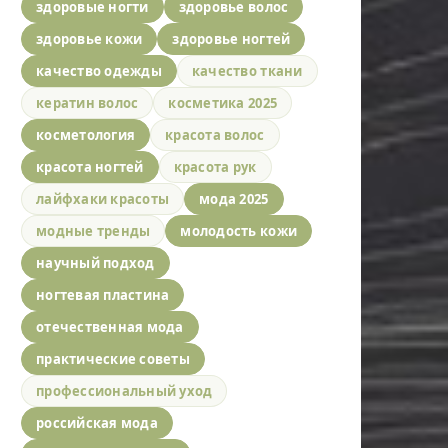
здоровые ногти
здоровье волос
здоровье кожи
здоровье ногтей
качество одежды
качество ткани
кератин волос
косметика 2025
косметология
красота волос
красота ногтей
красота рук
лайфхаки красоты
мода 2025
модные тренды
молодость кожи
научный подход
ногтевая пластина
отечественная мода
практические советы
профессиональный уход
российская мода