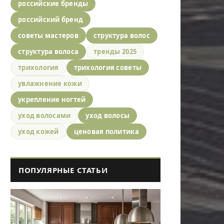
российские бренды
российский бренд
советы мастеров
структура волос
структура волоса
тренды 2025
трихология
трихология советы
увлажнение кожи
укрепление ногтей
уход волосами
уход волосы
уход кожей
ценовая политика
ПОПУЛЯРНЫЕ СТАТЬИ