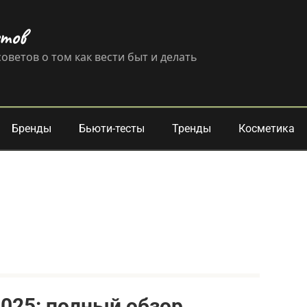
етов
оветов о том как вести быт и делать
Бренды
Бьюти-тесты
Тренды
Косметика
2025: полный обзор