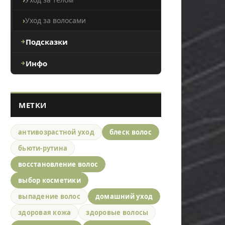
Уход за волосами
Подсказки
Инфо
МЕТКИ
антивозрастной уход
блеск волос
бьюти-рутина
восстановление волос
выбор косметики
выпадение волос
домашний уход
здоровая кожа
здоровые волосы