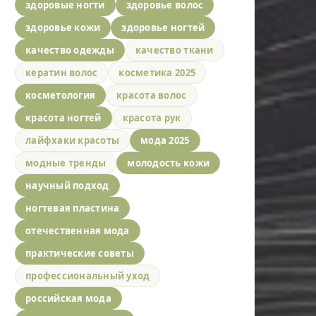
здоровые ногти
здоровье волос
здоровье кожи
здоровье ногтей
качество одежды
качество ткани
кератин волос
косметика 2025
косметология
красота волос
красота ногтей
красота рук
лайфхаки красоты
мода 2025
модные тренды
молодость кожи
научный подход
ногтевая пластина
отечественная мода
практические советы
профессиональный уход
российская мода