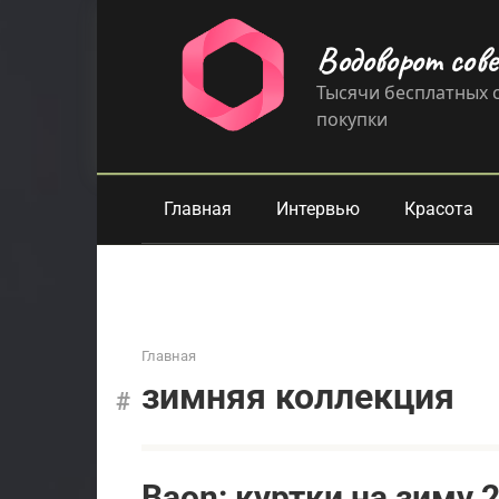
Перейти
к
Водоворот сов
контенту
Тысячи бесплатных с
покупки
Главная
Интервью
Красота
Главная
зимняя коллекция
Baon: куртки на зиму 