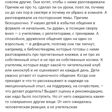
совсем другие. Они хотят, чтобы с ними разговаривали.
Причем не про то, сделал ли он уроки, поел ли, почему
он до сих пор в свитере и почему не убрано в комнате. А
разговаривали на посторонние темы. Причем
безоценочно. У наших детей в избытке общения в
формате «я начальник, ты дурак», в позиции сверху
вниз — с учителями, с репетиторами, с тренерами. А
спокойное, дружеское общение один на один со
взрослым, — в дефиците, поэтому они так липнут,
например, к библиотекарям, которые готовы с ними
разговаривать про прочитанные книжки, а не про их
собственный опыт и не про их собственные косяки. К
учителям, которые ведут какой-то читательский клуб
или киноклуб и не оценивают их каждый день. Дети
ужасно устают от оценочного общения. Когда они
приходят и что-то рассказывают в надежде на
эмоциональный опыт, на поддержку, на сочувствие, —
что делает родитель? Выдает оценку и рекомендацию,
как надо было поступить. Но от него ожидались какие-
то совершенно другие вещи. От него ожидалась
человеческая реакция, а не учительская.