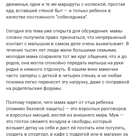
движенья, одни и те же маршруты с коляской, простая
еда, вставший стеной быт — и только ребенок в
качестве постоянного “собеседника”.
Сегодня эта тема уже открыта для обсуждения: мамы
словно получили право признаться, что непрерывный
контакт с малышом в самом деле очень выматывает. В
течение тысяч лет люди жили большими семьями,
молодая мама сохраняла тот же круг общения, что и до
родов, она могла спокойно передать малыша на руки
родне и немного отдохнуть. В нашем веке мамочки
часто заперты с деткой в четырех стенах, и не любая
психика легко перенесет эту нагрузку, даже с поправкой
на родительские форумы.
Поэтому первое, чего мама ждет от отца ребенка
(помимо базовой защиты) — это взрослых разговоров
и взрослых эмоций, вестей из внешнего мира. Муж —
это глоток свежего воздуха и свободы, который
возьмет детку на себя и даст ей поспать или погулять,
сходить в спортзал, в кафе с подругой или в магазин за