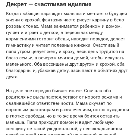
Декрет — счастливая идиллия
Когда любящая пара ждет малыша и мечтает о будущей
жизни с крохой, фантазия часто рисует картину в бело-
розовых тонах. Мама занимается ребенком и домом,
гуляет и играет с деткой, в перерывах между
кормлениями готовит обеды, наводит порядок, делает
гимнастику и читает полезные книжки. Счастливый
папа утром целует жену и кроху, весь день трудится на
благо семьи, а вечером мчится домой, чтобы искупать
маленького. Оба восхищены друг другом и крохой, оба
благодарны и, убаюкав детку, засыпают в объятиях друг
друга.
На деле все нередко бывает иначе. Сначала оба
родителя не высыпаются, устают от нового режима и
свалившейся ответственности. Мама скучает по
взрослым разговорам и развлечениям, остро нуждается
в глотке свободы, но в то же время боится оставить
малыша. Папа приходит домой и видит любимую
женщину не такой уж довольной, у нее складывается
какой-то свой мир, состоящий из гуляний, купаний,