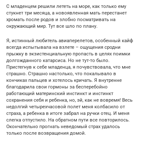
С младенцем решили лететь на море, как только ему
стукнет три месяца, а новоявленная мать перестанет
хромать после родов и злобно посматривать на
окружающий мир. Тут все шло по плану.
Я, истинный любитель авиаперелетов, особенный кайф
всегда испытывала на взлете – ощущения сродни
прыжку в экзистенциальную пропасть в целях поимки
долгожданного катарсиса. Но не тут-то было.
Пристегнув к себе младенца, я почувствовала, что мне
страшно. Страшно настолько, что покалывало в
кончиках пальцев и хотелось кричать. Я внутренне
благодарила свои гормоны за бесперебойно
работающий материнский инстинкт и инстинкт
сохранения себя и ребенка, но, эй, как не вовремя! Весь
недолгий четырехчасовой полет меня колбасило от
страха, а ребенка в итоге забрал на ручки отец. И меня
слегка отпустило. На обратном пути все повторилось.
Окончательно прогнать неведомый страх удалось
только после возвращения домой.