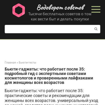
Перейти
Водоворот советов
к
контенту
Тысячи бесплатных советов о том
как вести быт и делать покупки
Поиск:
Главная
»
Бьюти-тесты
Бьюти-гаджеты: что работает после 35:
подробный гид с экспертными советами
косметологов и проверенными лайфхаками
для женщины всех возрастов
Бьюти-гаджеты: что работает после 35:
практические советы и рекомендации для
женщины всех возрастов. универсальный уход