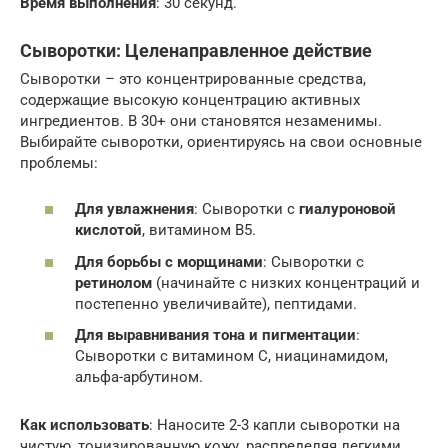
Время выполнения
: 30 секунд.
Сыворотки: Целенаправленное действие
Сыворотки – это концентрированные средства,
содержащие высокую концентрацию активных
ингредиентов. В 30+ они становятся незаменимы.
Выбирайте сыворотки, ориентируясь на свои основные
проблемы:
Для увлажнения
: Сыворотки с
гиалуроновой
кислотой
, витамином B5.
Для борьбы с морщинами
: Сыворотки с
ретинолом
(начинайте с низких концентраций и
постепенно увеличивайте), пептидами.
Для выравнивания тона и пигментации
:
Сыворотки с витамином C, ниацинамидом,
альфа-арбутином.
Как использовать
: Наносите 2-3 капли сыворотки на
чистую, тонизированную кожу, распределяя легкими