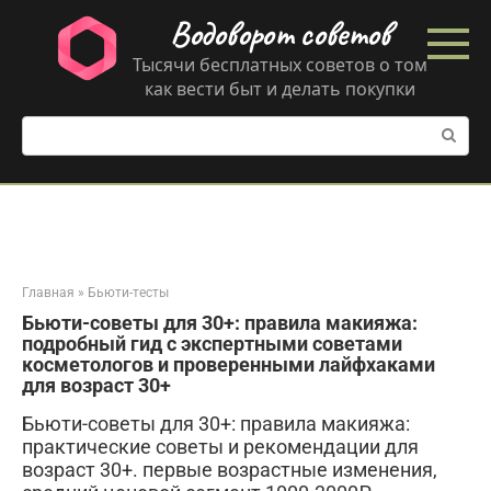
Перейти
Водоворот советов
к
контенту
Тысячи бесплатных советов о том
как вести быт и делать покупки
Поиск:
Главная
»
Бьюти-тесты
Бьюти-советы для 30+: правила макияжа:
подробный гид с экспертными советами
косметологов и проверенными лайфхаками
для возраст 30+
Бьюти-советы для 30+: правила макияжа:
практические советы и рекомендации для
возраст 30+. первые возрастные изменения,